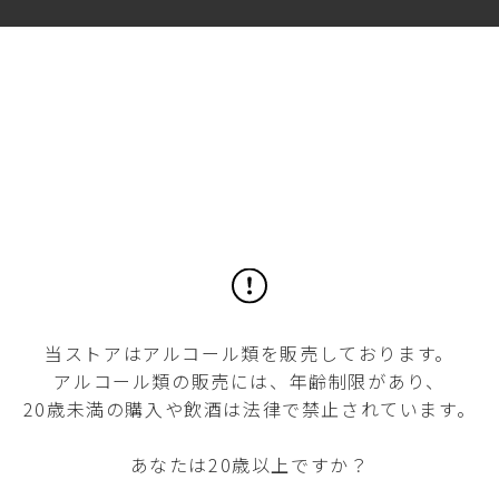
、水分補給用の水やお茶などをお持ちください
いいたします。
い服装や長靴でお越しください。
いたします。
法
またはお電話での受付とさせていただきます。
or半日）をお申し込みください。
9時～17時）
当ストアはアルコール類を販売しております。
前日までにご連絡をお願いします。
アルコール類の販売には、年齢制限があり、
20歳未満の購入や飲酒は法律で禁止されています。
セルされる場合もご連絡をお願いします。
あなたは20歳以上ですか？