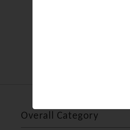
・少雨決行、荒天中止（安
●場所：安心院葡萄酒工房 
多くの方々のご参加をお待
前の記事へ
Overall Category