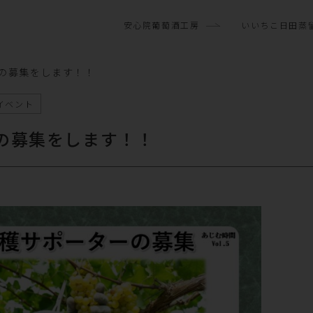
安心院葡萄酒工房
いいちこ日田蒸
の募集をします！！
イベント
の募集をします！！