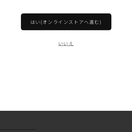
心院葡萄酒工房HPにてお知らせいたします）
（住所：大分県宇佐市安心院町下毛798）
はい(オンラインストアへ進む)
ちしております！
いいえ
News記事一覧へ戻る